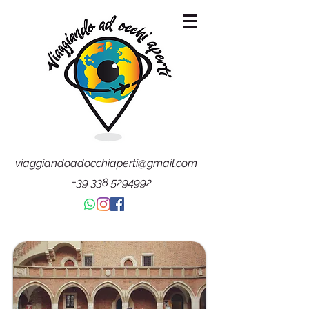
viaggiandoadocchiaperti@gmail.com
+39 338 5294992