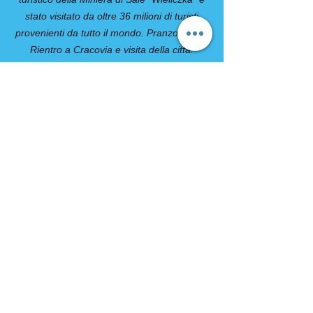
stato visitato da oltre 36 milioni di turisti
provenienti da tutto il mondo. Pranzo libero.
Rientro a Cracovia e visita della città.
L’antica Capitale della Polonia è oggi una
città culturalmente molto attiva, crocevia di
persone e culture diverse è un vero e
proprio gioiello dell’Europa dell’Est, detta
anche la “Roma del Nord” per via del gran
numero di chiese e monasteri che si
trovano all’interno del centro storico. La
Cattedrale di Wavel, scenario di
incoronazioni, matrimoni e funerali di
moltissimi sovrani polacchi dei quali ancora
oggi ospita le loro tombe, la Città Vecchia, il
Sukiennice o mercato dei tessuti, Piazza del
Mercato, Chiesa di S. Maria, la fortezza del
Barbacane, Porta di S. Floriano. Cena libera
e pernottamento.