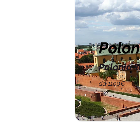
Polon
Polonia T
da 1100€