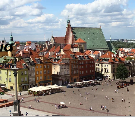
ia
our