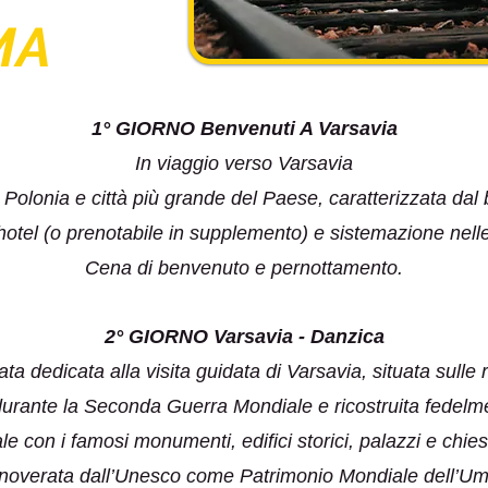
MA
1° GIORNO Benvenuti A Varsavia
In viaggio verso Varsavia
a Polonia e città più grande del Paese, caratterizzata dal 
 hotel (o prenotabile in supplemento) e sistemazione nell
Cena di benvenuto e pernottamento.
2° GIORNO Varsavia - Danzica
ta dedicata alla visita guidata di Varsavia, situata sulle r
o durante la Seconda Guerra Mondiale e ricostruita fedelmen
ale con i famosi monumenti, edifici storici, palazzi e chi
annoverata dall’Unesco come Patrimonio Mondiale dell’Uma