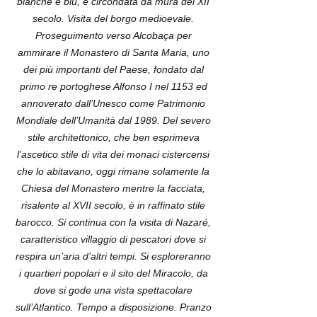
bianche e blu, e circondata da mura del XII
secolo. Visita del borgo medioevale.
Proseguimento verso Alcobaça per
ammirare il Monastero di Santa Maria, uno
dei più importanti del Paese, fondato dal
primo re portoghese Alfonso I nel 1153 ed
annoverato dall’Unesco come Patrimonio
Mondiale dell’Umanità dal 1989. Del severo
stile architettonico, che ben esprimeva
l’ascetico stile di vita dei monaci cistercensi
che lo abitavano, oggi rimane solamente la
Chiesa del Monastero mentre la facciata,
risalente al XVII secolo, è in raffinato stile
barocco. Si continua con la visita di Nazaré,
caratteristico villaggio di pescatori dove si
respira un’aria d’altri tempi. Si esploreranno
i quartieri popolari e il sito del Miracolo, da
dove si gode una vista spettacolare
sull’Atlantico. Tempo a disposizione. Pranzo