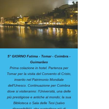
5° GIORNO Fatima - Tomar - Coimbra -
Guimarães
Prima colazione in hotel. Partenza per
Tomar per la visita del Convento di Cristo,
inserito nel Patrimonio Mondiale
dell’Unesco. Continuazione per Coimbra
dove si visiteranno: l’Università, una delle
più prestigiose e antiche al mondo; la sua
Biblioteca o Sala delle Tesi (salvo
disponibilità), che custodisce più di