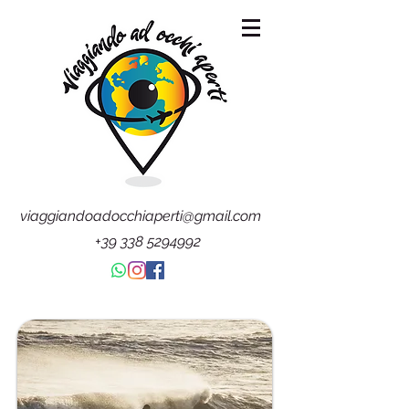
viaggiandoadocchiaperti@gmail.com
+39 338 5294992