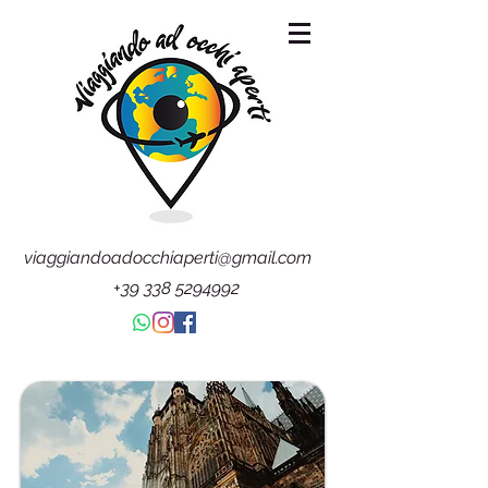
viaggiandoadocchiaperti@gmail.com
+39 338 5294992