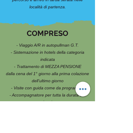
località di partenza.
COMPRESO
- Viaggio A/R in autopullman G.T.
- Sistemazione in hotels della categoria
indicata
- Trattamento di MEZZA PENSIONE
dalla cena del 1° giorno alla prima colazione
dell’ultimo giorno
- Visite con guida come da programma
- Accompagnatore per tutta la durata del
viaggio
- Assicurazione medico bagaglio
NON COMPRESO