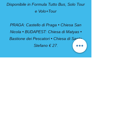
Disponibile in Formula Tutto Bus, Solo Tour
e Volo+Tour
PRAGA: Castello di Praga • Chiesa San
Nicola • BUDAPEST: Chiesa di Matyas •
Bastione dei Pescatori • Chiesa di Santo
Stefano € 27.
COMPRESO
- Viaggio A/R in autopullman G.T.
- Sistemazione in hotels della categoria
indicata
- Trattamento di MEZZA PENSIONE
dalla cena del 1° giorno alla prima colazione
dell’ultimo giorno
- Visite con guida come da programma