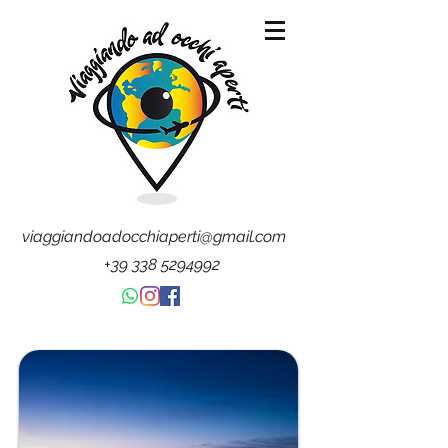
viaggiandoadocchiaperti@gmail.com
+39 338 5294992