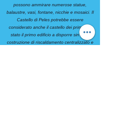
possono ammirare numerose statue,
balaustre, vasi, fontane, nicchie e mosaici. Il
Castello di Peles potrebbe essere
considerato anche il castello dei primati, è
stato il primo edificio a disporre sin dalla
costruzione di riscaldamento centralizzato e
ascensore, nella sala del teatro voluta dalla
regina è stata presentata per la prima volta
in Romania una pellicola cinematografica.
Pranzo in ristorante. Proseguimento per
Bucarest con visita al Museo Satului, noto
come museo del Villaggio, il museo
all’aperto più grande d’Europa: in una
cornice incantevole e surreale, si tratta di un
vero e proprio percorso nel passato e nelle
tradizioni del posto. La sera, cena tipica in
ristorante. Pernottamento in hotel.
8° giorno: Bucarest / Italia