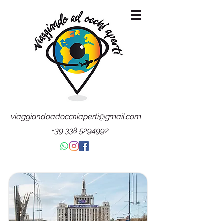
viaggiandoadocchiaperti@gmail.com
+39 338 5294992