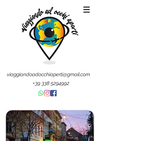
viaggiandoadocchiaperti@gmail.com
+39 338 5294992