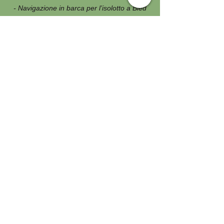
- Navigazione in barca per l’isolotto a Bled
- Visite con guida come da programma
- Accompagnatore per tutta la durata del
viaggio
- Assicurazione medico bagaglio
NON COMPRESO
- Assicurazione annullamento viaggio 3%
- pasti non specificati e bevande
- Tassa di Soggiorno ove prevista da
pagare in loco
- Le mance e tutti gli extra personali
- Ingressi ove previsti
- Escursioni facoltative
- Tutto quanto non espressamente indicato
ne Compreso