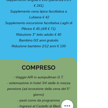
€ 241)
Supplemento cena tipica facoltativa a
Lubiana € 42
Supplemento escursione facoltativa Laghi di
Plitvice € 45 (4/8 € 71)
Riduzione 3° letto adulto € 40
Bambino 0/2 anni gratuito
Riduzione bambino 2/12 anni € 100
COMPRESO
- Viaggio A/R in autopullman G.T.
- sistemazione in hotel 3/4 stelle in mezza
pensione (ad eccezione della cena del 5°
giorno)
- pasti come da programma
- Ingressi al Castello di Bled