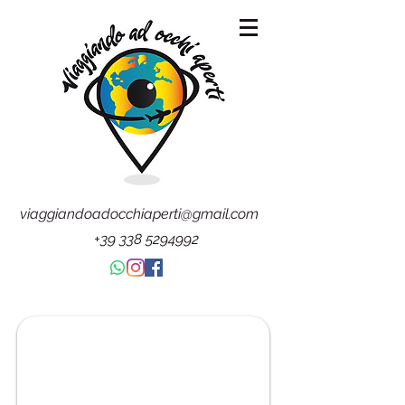
viaggiandoadocchiaperti@gmail.com
+39 338 5294992