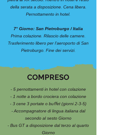
della serata a disposizione. Cena libera.
Pernottamento in hotel.
7° Giorno: San Pietroburgo / Italia
Prima colazione. Rilascio delle camere.
Trasferimento libero per l’aeroporto di San
Pietroburgo. Fine dei servizi.
COMPRESO
- 5 pernottamenti in hotel con colazione
- 1 notte a bordo crociera con colazione
- 3 cene 3 portate o buﬀet (giorni 2-3-5)
- Accompagnatore di lingua italiana dal
secondo al sesto Giorno
- Bus GT a disposizione dal terzo al quarto
Giorno