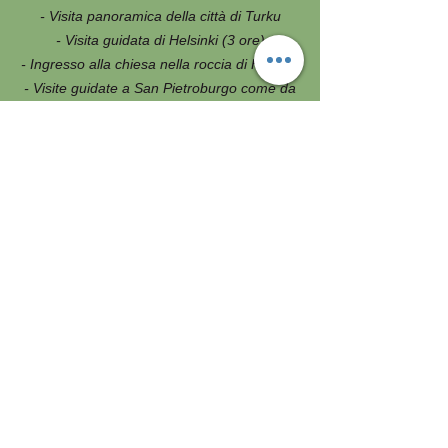
- Visita panoramica della città di Turku
- Visita guidata di Helsinki (3 ore)
- Ingresso alla chiesa nella roccia di Helsinki
- Visite guidate a San Pietroburgo come da
programma
- Ingresso Peterhof Grand Palace & Parks
- Ingresso al museo Hermitage
- Assicurazione medico - bagaglio
NON COMPRESO
- I voli internazionali da e per l’Italia
- Trasferimenti aeroportuali
- Visto d'Ingresso Russia
- I pasti e le bevande non menzionati
- Le bevande duranti i pasti
- Facchinaggio, mance ed extra