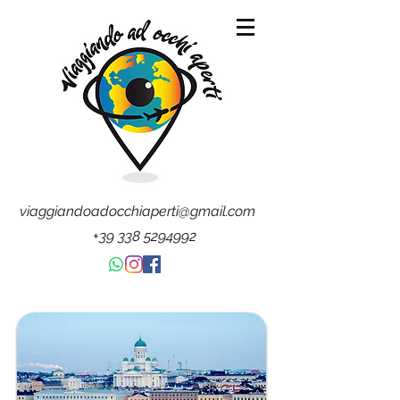
viaggiandoadocchiaperti@gmail.com
+39 338 5294992