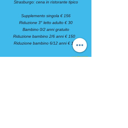
Strasburgo: cena in ristorante tipico
Supplemento singola € 156
Riduzione 3° letto adulto € 30
Bambino 0/2 anni gratuito
Riduzione bambino 2/6 anni € 150
Riduzione bambino 6/12 anni € 100
COMPRESO
- Sistemazione in hotel 3/4 stelle
- Pullman GT con aria condizionata
- pasti come da programma
- visite guidate come da programma
- degustazione vini alsaziani
- Assicurazione medico - bagaglio