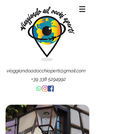
viaggiandoadocchiaperti@gmail.com
+39 338 5294992