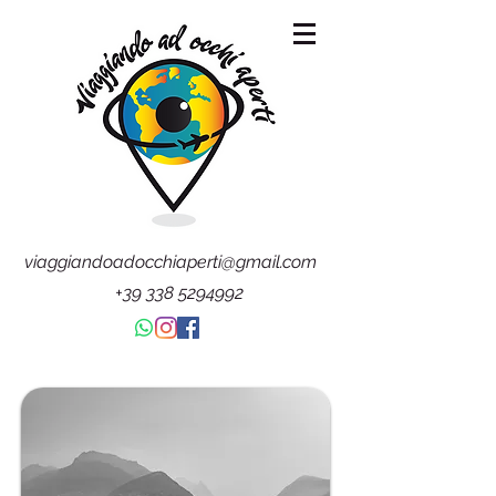
viaggiandoadocchiaperti@gmail.com
+39 338 5294992