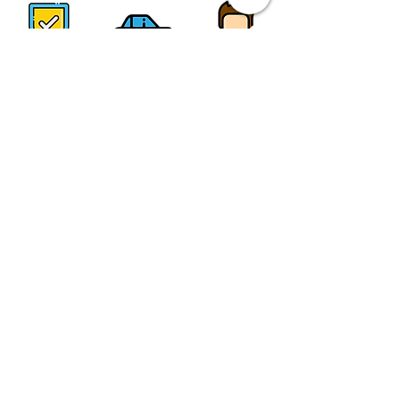
SCRIVIMI AI CONTATTI QUI DI
SEGUITO:
- PER RICHIEDERE LA
QUOTAZIONE DI QUESTO TOUR
(corretta ed aggiornata secondo
disponibilità)
- PER PERSONALIZZARE IL
VIAGGIO CON AUTO A NOLEGGIO
(i costi sono nettamente + bassi
con questa modalità!!)