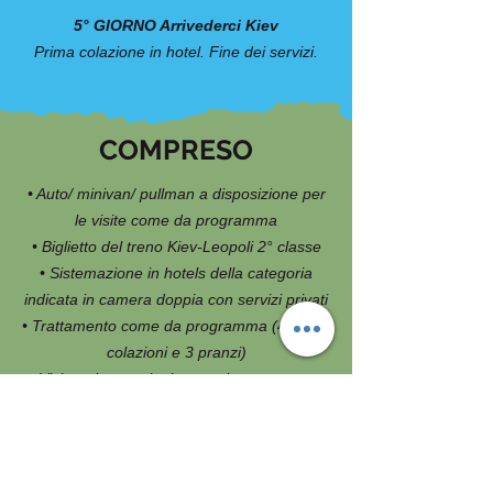
5° GIORNO Arrivederci Kiev
Prima colazione in hotel. Fine dei servizi.
COMPRESO
• Auto/ minivan/ pullman a disposizione per
le visite come da programma
• Biglietto del treno Kiev-Leopoli 2° classe
• Sistemazione in hotels della categoria
indicata in camera doppia con servizi privati
• Trattamento come da programma (4 prime
colazioni e 3 pranzi)
• Visite ed escursioni come da programma
• Guida locale parlante italiano.