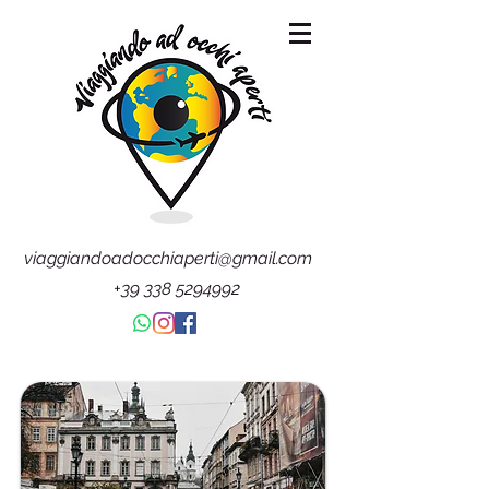
viaggiandoadocchiaperti@gmail.com
+39 338 5294992