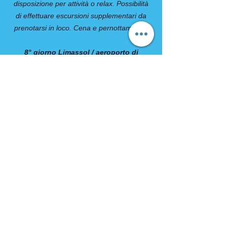
disposizione per attività o relax. Possibilità
di effettuare escursioni supplementari da
prenotarsi in loco. Cena e pernottamento.
8° giorno Limassol / aeroporto di
Larnaca o Paphos / Italia
Prima colazione in hotel. Trasferimento
collettivo dall’hotel di Limassol per
l’aeroporto di Larnaca o Paphos. Servizio di
trasferimento incluso per qualsiasi orario del
vostro volo. Fine dei servizi.
L’ordine delle visite può variare in base alla
data d’arrivo.
Gli arrivi di Sabato avranno il 2° giorno
libero e gli arrivi di Domenica avranno il 7°
giorno libero.