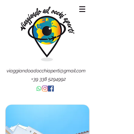
viaggiandoadocchiaperti@gmail.com
+39 338 5294992