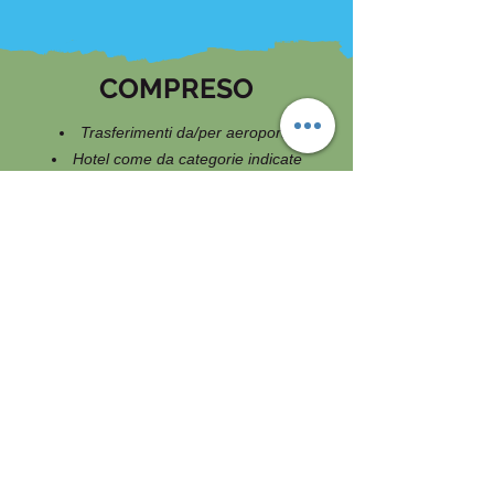
COMPRESO
Trasferimenti da/per aeroporto
Hotel come da categorie indicate
Pasti come da programma
Tutti I trasferimenti indicate nel
programma con autista parlante inglese in
moderni veicoli con aria condizionata
Ingressi per le visite indicate nel
programma e guida parlante italiano
Biglietto per visita del Burj Kahlifa (fino al
124° piano)
NON COMPRESO