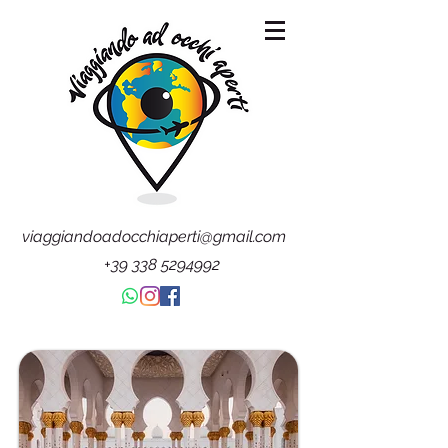
viaggiandoadocchiaperti@gmail.com
+39 338 5294992