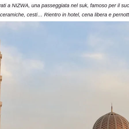
ivati a NIZWA, una passeggiata nel suk, famoso per il suo
, ceramiche, cesti… Rientro in hotel, cena libera e perno