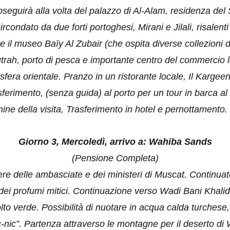
oseguirà alla volta del palazzo di Al-Alam, residenza del S
ircondato da due forti portoghesi, Mirani e Jilali, risalen
re il museo Baïy Al Zubair (che ospita diverse collezioni d
trah, porto di pesca e importante centro del commercio l
fera orientale. Pranzo in un ristorante locale, Il Kargeen
sferimento, (senza guida) al porto per un tour in barca al
rmine della visita, Trasferimento in hotel e pernottamento.
Giorno 3, Mercoledì, arrivo a: Wahiba Sands
(Pensione Completa)
re delle ambasciate e dei ministeri di Muscat. Continuate
dei profumi mitici. Continuazione verso Wadi Bani Khali
molto verde. Possibilità di nuotare in acqua calda turches
-nic”. Partenza attraverso le montagne per il deserto di