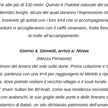
une alte più di 100 metri. Questo è l’habitat naturale dei 
tteristici borghi, alcuni dei quali daranno l’impressione c
rib, troverete gli autisti con i loro 4X4 che vi accompagn
eduini vi accoglieranno con il caffè omaniano, frutta fresc
la notte all’accampamento.
Giorno 4, Giovedì, arrivo a: Nizwa
(Mezza Pensione)
imoni del levarsi del sole sulle dune. Prima colazione e m
oi, partenza con una 4×4 per raggiungere Al Mintrib e rip
dove potrete visitare il vecchio villagio e il souk locale.
l’ Imam Sultan bin Bil’Arab, come sua residenza secondari
e con arabeschi, le sue griglie delle porte e delle finestre 
reislamico di Balah, un sito dichiarato patrimonio dell’um