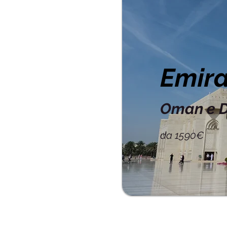
Emira
Oman e 
da 1590€