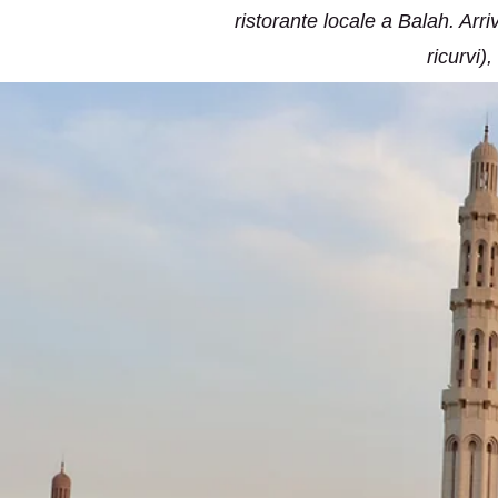
ristorante locale a Balah. Arr
ricurvi)