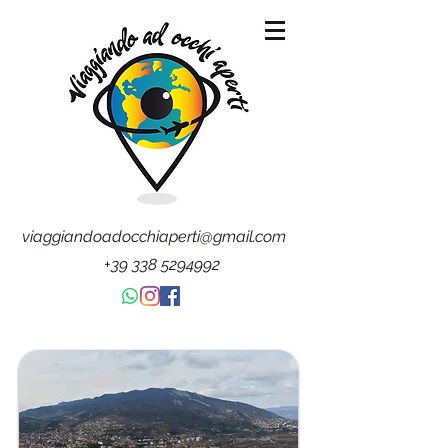
viaggiandoadocchiaperti@gmail.com
+39 338 5294992