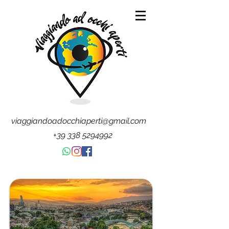
viaggiandoadocchiaperti@gmail.com
+39 338 5294992