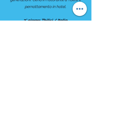
pernottamento in hotel.
7° giorno: Tbilisi / Italia
Prima colazione in hotel. Trasferimento libero
in aeroporto (volo non incluso nella quota).
Fine dei servizi.
COMPRESO
- 6 pernottamenti in hotel indicati con
colazione inclusa
- Trattamento di pensione completa
- Guida parlante italiano
- Ingressi e visite come da programma
- Trasferimenti come da programma in
minibus / autobus climatizzato (in base al
numero di partecipanti)