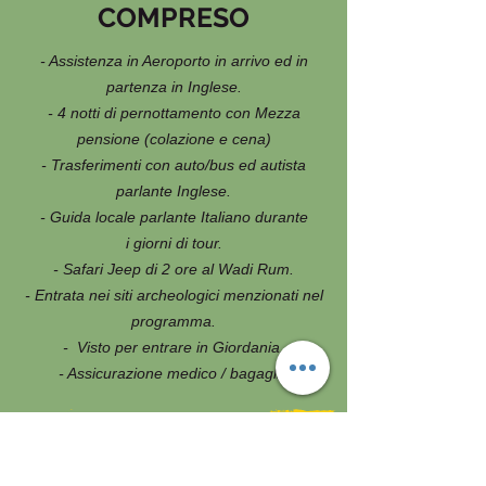
COMPRESO
- Assistenza in Aeroporto in arrivo ed in
partenza in Inglese.
- 4 notti di pernottamento con Mezza
pensione (colazione e cena)
- Trasferimenti con auto/bus ed autista
parlante Inglese.
- Guida locale parlante Italiano durante
i giorni di tour.
- Safari Jeep di 2 ore al Wadi Rum.
- Entrata nei siti archeologici menzionati nel
programma.
- Visto per entrare in Giordania.
- Assicurazione medico / bagaglio
NON COMPRESO