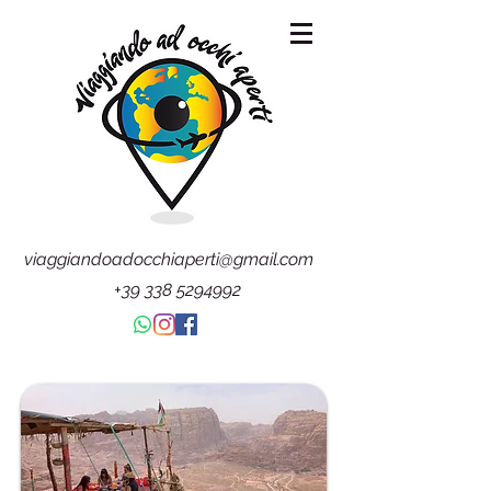
viaggiandoadocchiaperti@gmail.com
+39 338 5294992