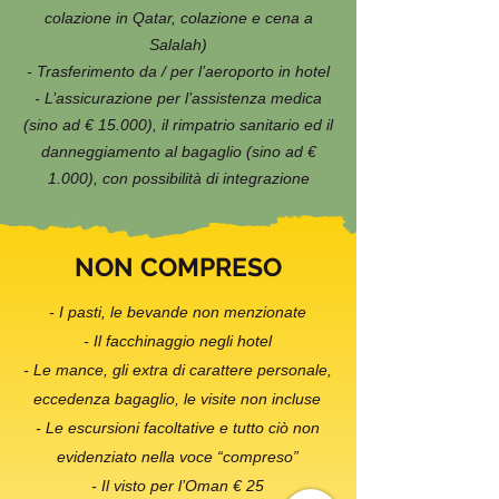
colazione in Qatar, colazione e cena a
Salalah)
- Trasferimento da / per l’aeroporto in hotel
- L’assicurazione per l’assistenza medica
(sino ad € 15.000), il rimpatrio sanitario ed il
danneggiamento al bagaglio (sino ad €
1.000), con possibilità di integrazione
NON COMPRESO
- I pasti, le bevande non menzionate
- Il facchinaggio negli hotel
- Le mance, gli extra di carattere personale,
eccedenza bagaglio, le visite non incluse
- Le escursioni facoltative e tutto ciò non
evidenziato nella voce “compreso”
- Il visto per l’Oman € 25