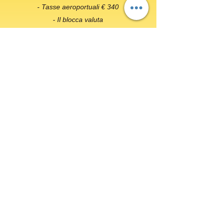
- Tasse aeroportuali € 340
- Il blocca valuta
- La quota di iscrizione € 95
- Assicurazione integrativa annullamento
viaggio
SCRIVIMI AI CONTATTI QUI DI
SEGUITO:
- PER RICHIEDERE LA