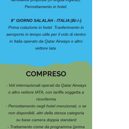
Pernottamento in hotel.
8° GIORNO SALALAH - ITALIA (B/-/-)
Prima colazione in hotel. Trasferimento in
aeroporto in tempo utile per il volo di rientro
in Italia operato da Qatar Airways o altro
vettore Iata.
COMPRESO
- Voli internazionali operati da Qatar Airways
o altro vettore IATA, con tariffa soggetta a
riconferma
- Pernottamento negli hotel menzionati, o se
non disponibili, altri della stessa categoria
su base camera doppia standard
- Trattamento come da programma (prima