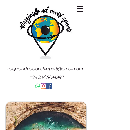
viaggiandoadocchiaperti@gmail.com
+39 338 5294992