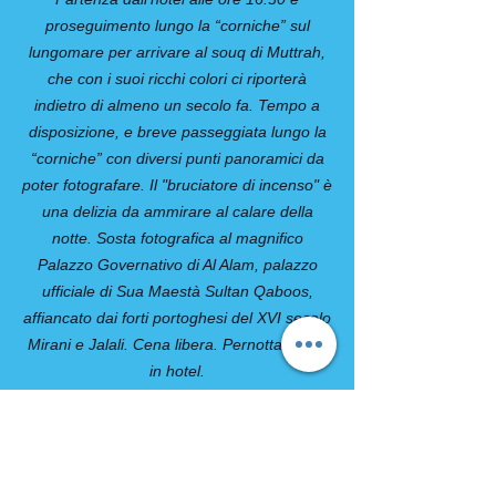
proseguimento lungo la “corniche” sul
lungomare per arrivare al souq di Muttrah,
che con i suoi ricchi colori ci riporterà
indietro di almeno un secolo fa. Tempo a
disposizione, e breve passeggiata lungo la
“corniche” con diversi punti panoramici da
poter fotografare. Il "bruciatore di incenso" è
una delizia da ammirare al calare della
notte. Sosta fotografica al magnifico
Palazzo Governativo di Al Alam, palazzo
ufficiale di Sua Maestà Sultan Qaboos,
affiancato dai forti portoghesi del XVI secolo
Mirani e Jalali. Cena libera. Pernottamento
in hotel.
Giorno 6: Muscat / Italia
Prima colazione in hotel. Rilascio delle
camera e trasferimento all’Aeroporto