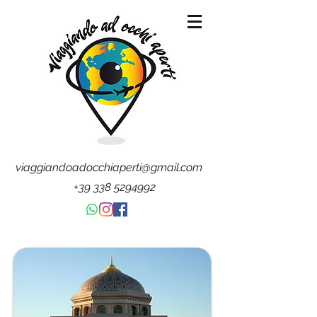
viaggiandoadocchiaperti@gmail.com
+39 338 5294992