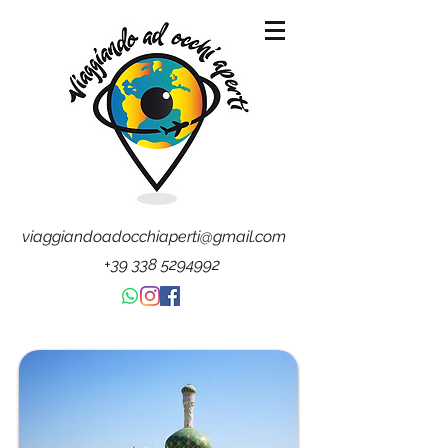
viaggiandoadocchiaperti@gmail.com
+39 338 5294992