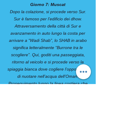
Giorno 7: Muscat
Dopo la colazione, si procede verso Sur.
Sur è famoso per l’edificio dei dhow.
Attraversamento della città di Sur e
avanzamento in auto lungo la costa per
arrivare a “Wadi Shab”, lo SHAB in arabo
significa letteralmente “Burrone tra le
scogliere”. Qui, goditi una passeggiata,
ritorno al veicolo e si procede verso la
spiaggia bianca dove cogliere l’opportunità
di nuotare nell’acqua dell’Oman.
Proseguimento lungo la linea costiera che
offre scorci mozzafiato delle acque azzurre
dell’offset del Golfo dell’Oman. Passerai
davanti al porto di QURIYAT che è ancora
sorvegliato da una torre di avvistamento
risalente al 1635. Proseguimento sulla pista
sconnessa, a volte toccando il mare
seguendo un torrente. Proseguimento per