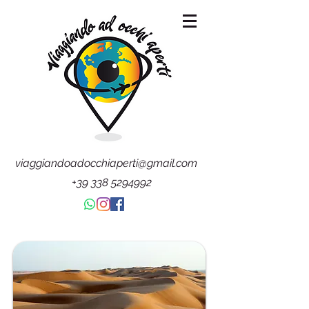
viaggiandoadocchiaperti@gmail.com
+39 338 5294992