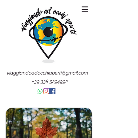
viaggiandoadocchiaperti@gmail.com
+39 338 5294992