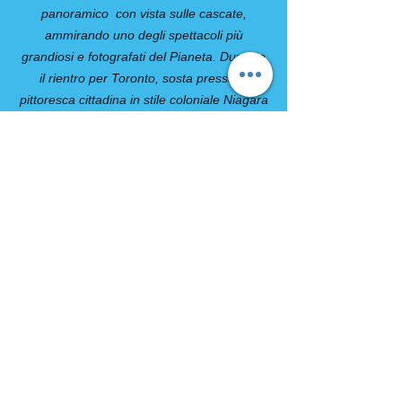
panoramico con vista sulle cascate,
ammirando uno degli spettacoli più
grandiosi e fotografati del Pianeta. Durante
il rientro per Toronto, sosta presso la
pittoresca cittadina in stile coloniale Niagara
On The Lake. Tempo a disposizione per
una breve visita libera. Proseguimento ed
arrivo a Toronto. Cena libera e
pernottamento.
13° giorno: Toronto / Italia
Prima colazione in hotel e trasferimento
libero all'aeroporto di Toronto. Fine dei
servizi.
COMPRESO