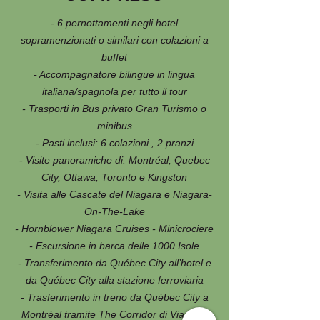
- 6 pernottamenti negli hotel
sopramenzionati o similari con colazioni a
buffet
- Accompagnatore bilingue in lingua
italiana/spagnola per tutto il tour
- Trasporti in Bus privato Gran Turismo o
minibus
- Pasti inclusi: 6 colazioni , 2 pranzi
- Visite panoramiche di: Montréal, Quebec
City, Ottawa, Toronto e Kingston
- Visita alle Cascate del Niagara e Niagara-
On-The-Lake
- Hornblower Niagara Cruises - Minicrociere
- Escursione in barca delle 1000 Isole
- Transferimento da Québec City all’hotel e
da Québec City alla stazione ferroviaria
- Trasferimento in treno da Québec City a
Montréal tramite The Corridor di Via Rail,