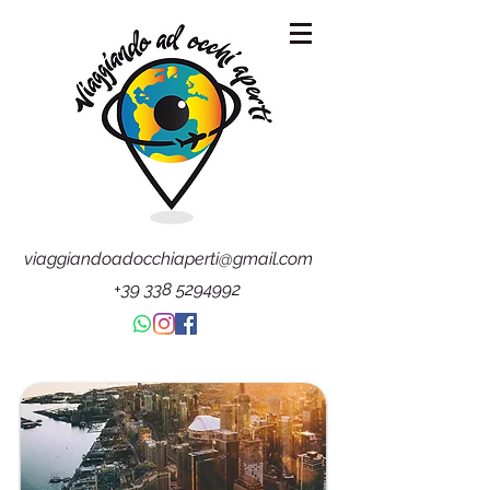
viaggiandoadocchiaperti@gmail.com
+39 338 5294992