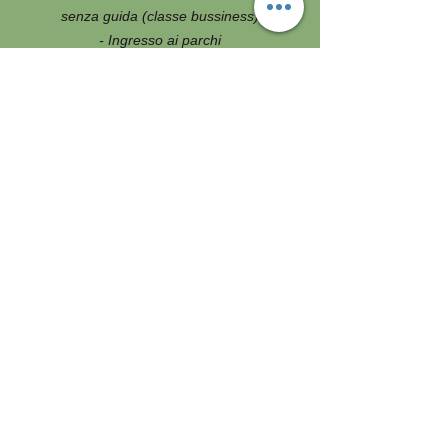
senza guida (classe bussiness)
- Ingresso ai parchi
- Assicurazione spese mediche con
massimale di € 100.000 (assicurazione
specifica per USA e Canada valida fino a 70
anni di età).
NON COMPRESO
- I voli internazionali
- I trasferimenti aeroportuali
- Le bevande durante i pasti
- I pasti e le bevande dove non menzionati
- Visto d'ingresso ETA
- Tutto quanto non espressamente indicato
ne “compreso”
- Assicurazione annullamento viaggio