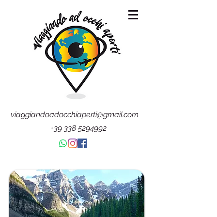
viaggiandoadocchiaperti@gmail.com
+39 338 5294992