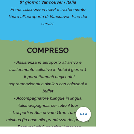
8° giorno: Vancouver / Italia
Prima colazione in hotel e trasferimento
libero all'aeroporto di Vancouver. Fine dei
servizi.
COMPRESO
- Assistenza in aeroporto all'arrivo e
trasferimento collettivo in hotel il giorno 1
- 6 pernottamenti negli hotel
sopramenzionati o similari con colazioni a
buffet
- Accompagnatore bilingue in lingua
italiana/spagnola per tutto il tour
- Trasporti in Bus privato Gran Turismo o
minibus (in base alla grandezza del gruppo)
- Pasti inclusi: 6 colazioni American