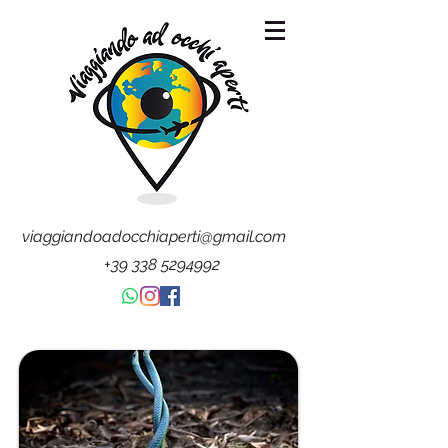
viaggiandoadocchiaperti@gmail.com
+39 338 5294992