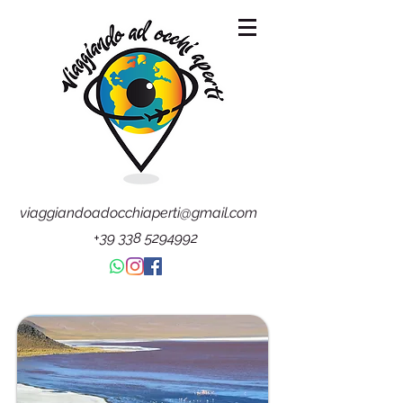
viaggiandoadocchiaperti@gmail.com
+39 338 5294992