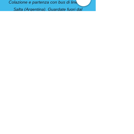
Colazione e partenza con bus di linea per
Salta (Argentina). Guardate fuori dal
finestrino per ammirare i spettacolari
paesaggi andini che si apriranno davanti ai
vostri occhi. Osservate come cambia il
panorama mentre attraversiamo il
maestoso Col de Jama, con i suoi 4400 mt.
Arrivo a Salta e pernottamento.
Giorno 12 Salta
Colazione e saluto finale di tutti i
partecipanti. Fine del tour.
COMPRESO
• 11 pernottamenti in alberghetti di cui 2
notti in rifugi boliviani