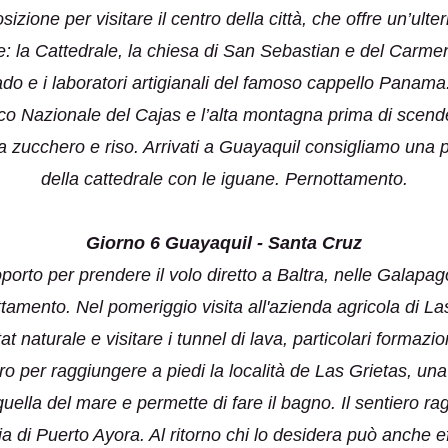
izione per visitare il centro della città, che offre un’ult
e: la Cattedrale, la chiesa di San Sebastian e del Carme
 Vado e i laboratori artigianali del famoso cappello Panam
co Nazionale del Cajas e l’alta montagna prima di scende
 zucchero e riso. Arrivati a Guayaquil consigliamo una pa
della cattedrale con le iguane. Pernottamento.
Giorno 6 Guayaquil - Santa Cruz
porto per prendere il volo diretto a Baltra, nelle Galapag
tamento. Nel pomeriggio visita all'azienda agricola di La
at naturale e visitare i tunnel di lava, particolari formaz
o per raggiungere a piedi la località de Las Grietas, una
quella del mare e permette di fare il bagno. Il sentiero
ia di Puerto Ayora. Al ritorno chi lo desidera può anche 