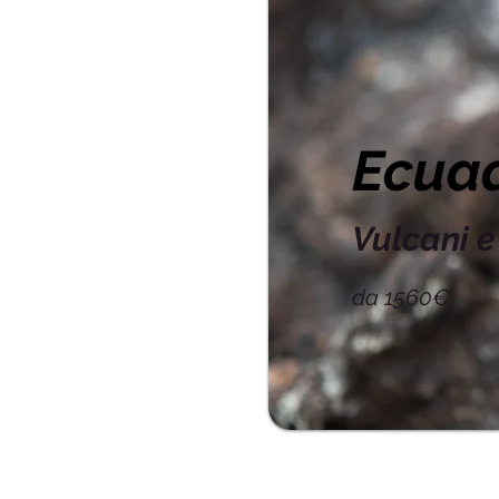
Ecua
Vulcani 
da 1560€