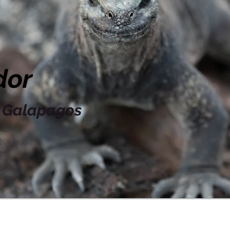
dor
e Galapagos