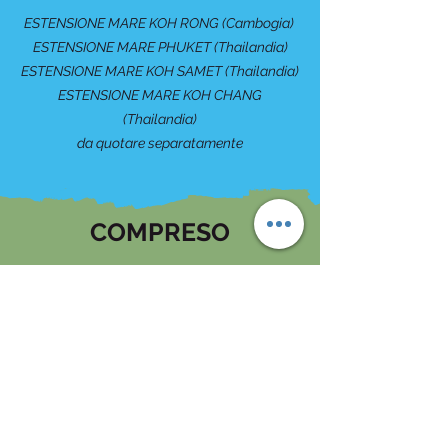
ESTENSIONE MARE KOH RONG (Cambogia)
ESTENSIONE MARE PHUKET (Thailandia)
ESTENSIONE MARE KOH SAMET (Thailandia)
ESTENSIONE MARE KOH CHANG
(Thailandia)
da quotare separatamente
COMPRESO
- Voli internazionali Milano Malpensa –
Bangkok / Siem Reap – Milano Malpensa
- Volo interno Bangkok – Chiang Rai
- Volo Chiang Mai – Siem Reap
- 1 bagaglio a mano da 8 kg a persona
- 1 bagaglio da stiva da 15 kg a persona
- 9 pernottamenti con colazione
- Sistemazione in camere doppie in hotel con