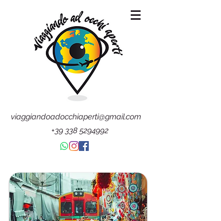
viaggiandoadocchiaperti@gmail.com
+39 338 5294992