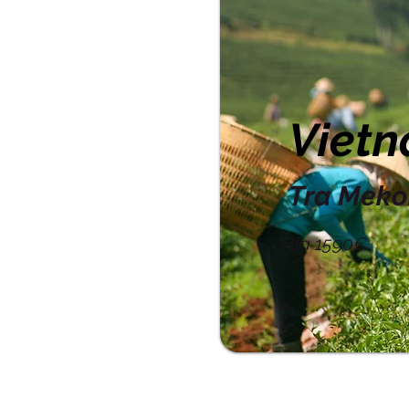
Viet
Tra Meko
da 1590€