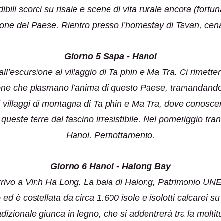
bili scorci su risaie e scene di vita rurale ancora (for
ione del Paese. Rientro presso l’homestay di Tavan, cen
Giorno 5 Sapa - Hanoi
ll’escursione al villaggio di Ta phin e Ma Tra. Ci rimetter
sone che plasmano l’anima di questo Paese, tramandando ne
i villaggi di montagna di Ta phin e Ma Tra, dove conoscere
ueste terre dal fascino irresistibile. Nel pomeriggio tran
Hanoi. Pernottamento.
Giorno 6 Hanoi - Halong Bay
arrivo a Vinh Ha Long. La baia di Halong, Patrimonio UN
ed è costellata da circa 1.600 isole e isolotti calcarei su
zionale giunca in legno, che si addentrerà tra la moltitudin