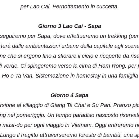
per Lao Cai. Pernottamento in cuccetta.
Giorno 3 Lao Cai - Sapa
oseguiremo per Sapa, dove effettueremo un trekking (per 
porterà dalle ambientazioni urbane della capitale agli scena
 che si ergono fino a sfiorare il cielo e ricoperte da ris
 verde. Ci spingeremo verso la cima di Ham Rong, per po
inh Ho e Ta Van. Sistemazione in homestay in una famigli
Giorno 4 Sapa
rsione al villaggio di Giang Ta Chai e Su Pan. Pranzo pic
ing nel pomeriggio. Un tempo paradiso nascosto riservato so
 must-do per ogni viaggio in Vietnam. Oggi entreremo nei
ungo il tragitto attraverseremo foreste di bambù, una 