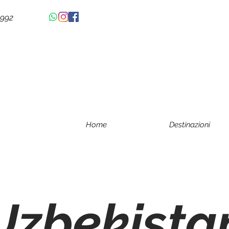
4992
Home
Destinazioni
Uzbekista