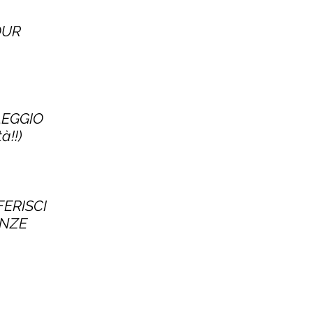
TOUR
LEGGIO
à!!)
FERISCI
ENZE