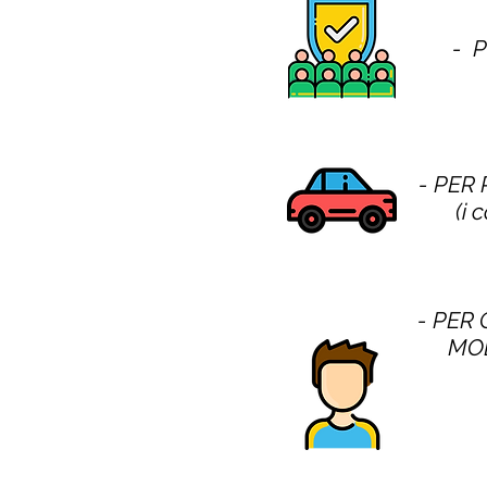
- 
- PER
(i 
- PER 
MOD