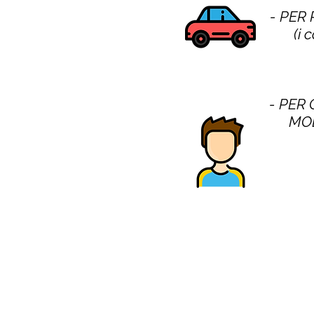
- PER
(i 
- PER 
MOD