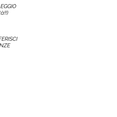
LEGGIO
à!!)
FERISCI
ENZE