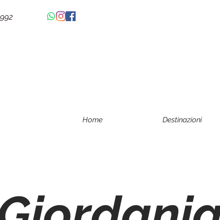
4992
Home
Destinazioni
Giordani